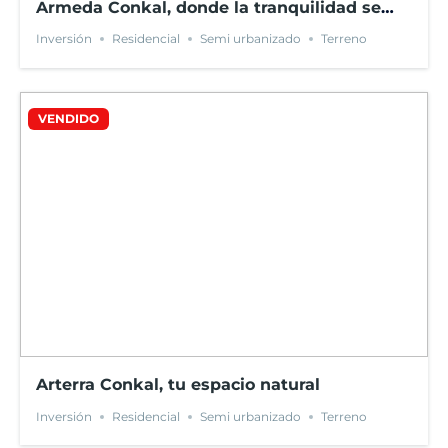
Armeda Conkal, donde la tranquilidad se
encuentra con la comodidad
Inversión
Residencial
Semi urbanizado
Terreno
VENDIDO
Arterra Conkal, tu espacio natural
Inversión
Residencial
Semi urbanizado
Terreno