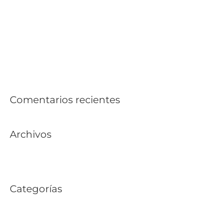
No es la Riviera Maya, es una playa en Yucatán: San
Benito
¿Qué es Preventa? Planifica tu Patrimonio y Compra en
Yucatán | GIP Desarrollos
Corredor Chicxulub: Tu Oportunidad de Inversión en el
Nuevo «Country» de Yucatán
Comentarios recientes
Archivos
febrero 2026
Categorías
Sin categoría