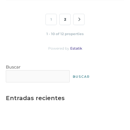
1
2
1 - 10 of 12 properties
Powered by
Estatik
Buscar
BUSCAR
Entradas recientes
No es la Riviera Maya, es una playa en Yucatán: San
Benito
¿Qué es Preventa? Planifica tu Patrimonio y Compra en
Yucatán | GIP Desarrollos
Corredor Chicxulub: Tu Oportunidad de Inversión en el