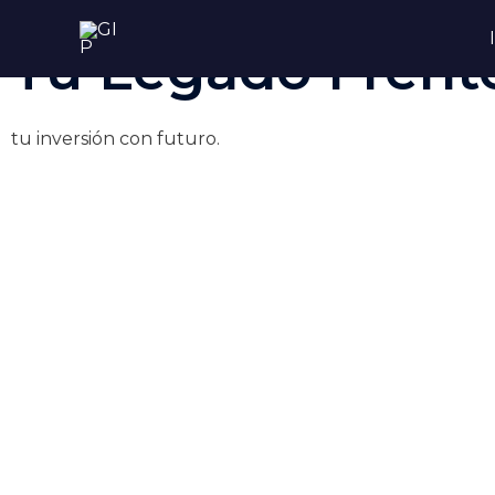
Ir
al
Tu Legado Frente
contenido
tu inversión con futuro.