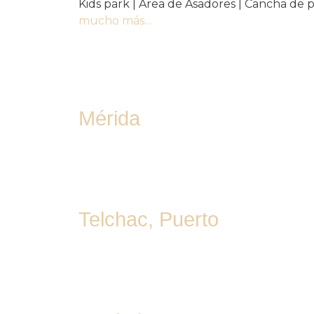
Kids park | Área de Asadores | Cancha de p
mucho más…
A 15 min. de
Mérida
A 10 min. de
Telchac, Puerto
A 20 min. de