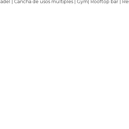
ádel | Cancha de usos múltiples | Gym| Rooftop bar | Rest