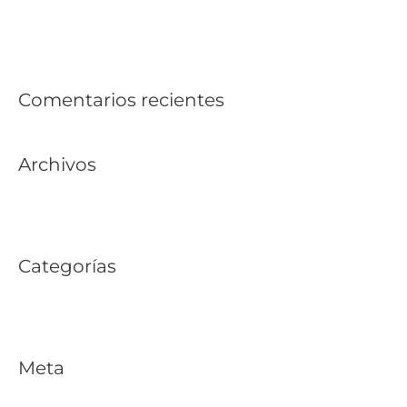
Yucatán | GIP Desarrollos
Corredor Chicxulub: Tu Oportunidad de Inversión en el
Nuevo «Country» de Yucatán
Comentarios recientes
Archivos
febrero 2026
Categorías
Sin categoría
Meta