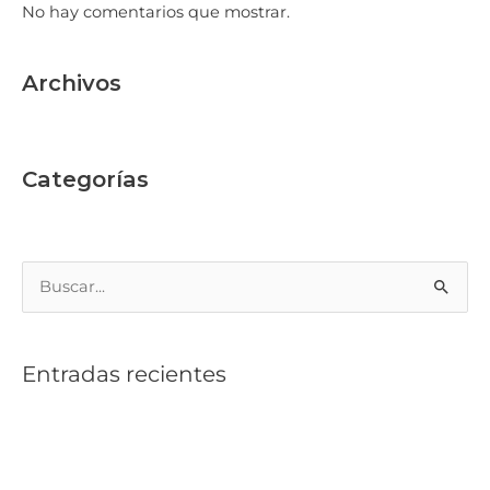
No hay comentarios que mostrar.
Archivos
febrero 2026
Categorías
Sin categoría
Buscar
por:
Entradas recientes
No es la Riviera Maya, es una playa en Yucatán: San
Benito
¿Qué es Preventa? Planifica tu Patrimonio y Compra en